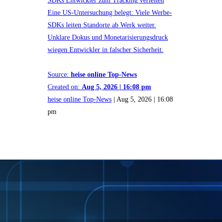
Eine US-Untersuchung belegt: Viele Werbe-
SDKs leiten Standorte ab Werk weiter.
Unklare Dokus und Monetarisierungsdruck
wiegen Entwickler in falscher Sicherheit.
Source:
heise online Top-News
Created on:
Aug 5, 2026 | 16:08 pm
heise online Top-News
|
Aug 5, 2026 | 16:08
pm