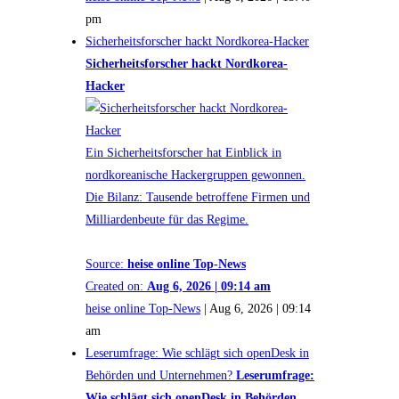
pm
Sicherheitsforscher hackt Nordkorea-Hacker
Sicherheitsforscher hackt Nordkorea-
Hacker
Ein Sicherheitsforscher hat Einblick in
nordkoreanische Hackergruppen gewonnen.
Die Bilanz: Tausende betroffene Firmen und
Milliardenbeute für das Regime.
Source:
heise online Top-News
Created on:
Aug 6, 2026 | 09:14 am
heise online Top-News
|
Aug 6, 2026 | 09:14
am
Leserumfrage: Wie schlägt sich openDesk in
Behörden und Unternehmen?
Leserumfrage:
Wie schlägt sich openDesk in Behörden